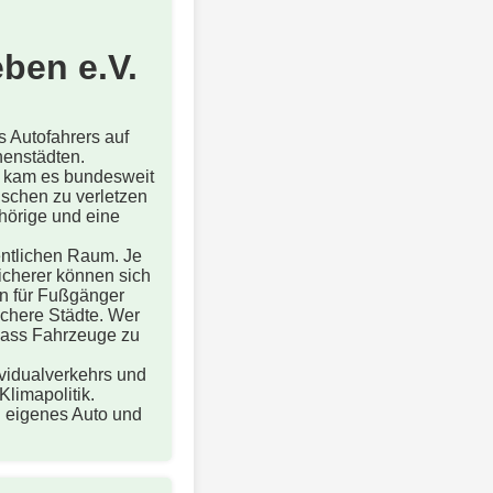
ben e.V.
s Autofahrers auf
nenstädten.
en kam es bundesweit
schen zu verletzen
hörige und eine
entlichen Raum. Je
icherer können sich
n für Fußgänger
ichere Städte. Wer
 dass Fahrzeuge zu
dividualverkehrs und
Klimapolitik.
n eigenes Auto und