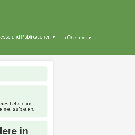
resse und Publikationen
ℹ️ Über uns
reies Leben und
de neu aufbauen.
ere in