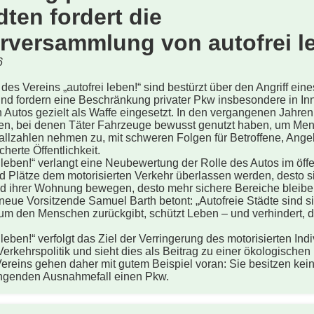
ten fordert die
erversammlung von autofrei le
6
es Vereins „autofrei leben!“ sind bestürzt über den Angriff eine
nd fordern eine Beschränkung privater Pkw insbesondere in In
 Autos gezielt als Waffe eingesetzt. In den vergangenen Jahr
len, bei denen Täter Fahrzeuge bewusst genutzt haben, um Men
Fallzahlen nehmen zu, mit schweren Folgen für Betroffene, Ange
rte Öffentlichkeit. ­
i leben!“ verlangt eine Neubewertung der Rolle des Autos im öff
 Plätze dem motorisierten Verkehr überlassen werden, desto s
 ihrer Wohnung bewegen, desto mehr sichere Bereiche bleibe
neue Vorsitzende Samuel Barth betont: „Autofreie Städte sind s
aum den Menschen zurückgibt, schützt Leben – und verhindert,
 leben!“ verfolgt das Ziel der Verringerung des motorisierten In
erkehrspolitik und sieht dies als Beitrag zu einer ökologischen 
Vereins gehen daher mit gutem Beispiel voran: Sie besitzen kei
ingenden Ausnahmefall einen Pkw.