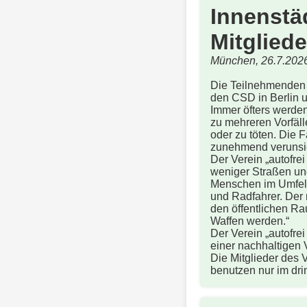
Innenstäd
Mitglied
München, 26.7.202
Die Teilnehmenden d
den CSD in Berlin u
Immer öfters werden
zu mehreren Vorfäl
oder zu töten. Die 
zunehmend verunsiche
Der Verein „autofre
weniger Straßen und
Menschen im Umfeld
und Radfahrer. Der 
den öffentlichen R
Waffen werden.“
Der Verein „autofrei
einer nachhaltigen V
Die Mitglieder des 
benutzen nur im dr